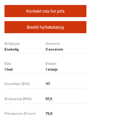
Kontakt oss for pris
Bestill hyttekatalog
Boligtype
Soverom
Enebolig
3 soverom
Bad
Etasjer
1 bad
1 etasje
Grunnflate (BYA)
117
Bruksareal (BRA)
97,2
Primærrom (P-rom)
75,9