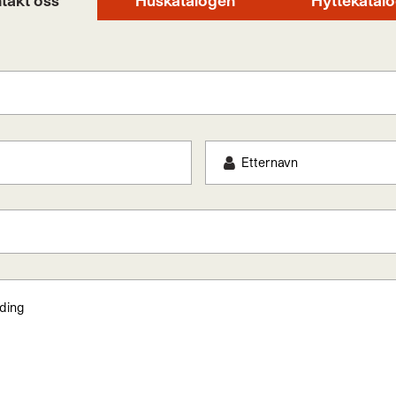
takt oss
Huskatalogen
Hyttekatal