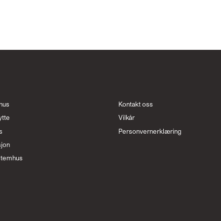
hus
Kontakt oss
ytte
Vilkår
s
Personvernerklæring
sjon
stemhus