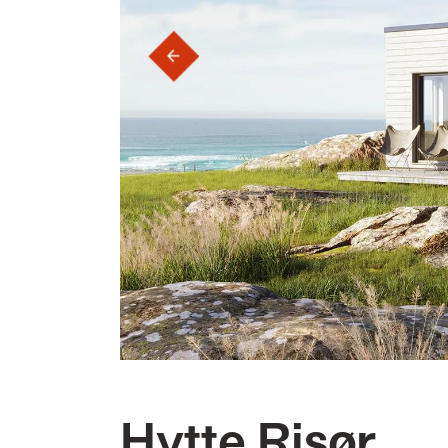
‹
Hytte Risør