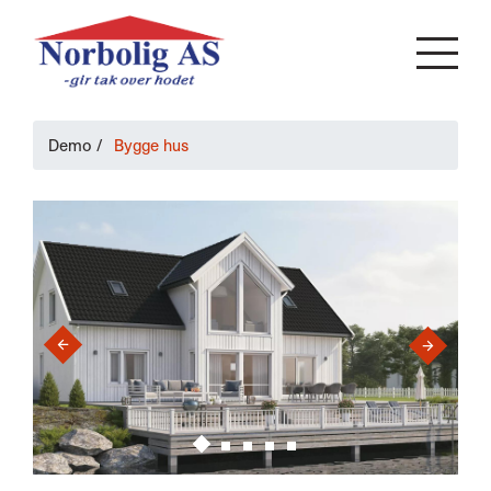
Demo
/
Bygge hus
›
‹